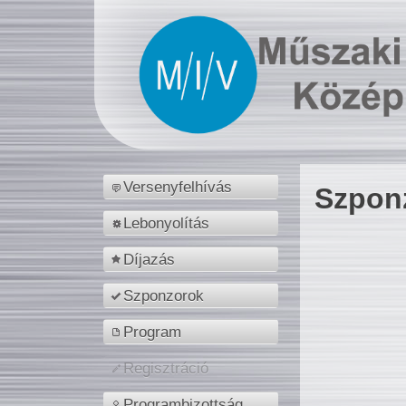
Versenyfelhívás
Szpon
Lebonyolítás
Díjazás
Szponzorok
Program
Regisztráció
Programbizottság