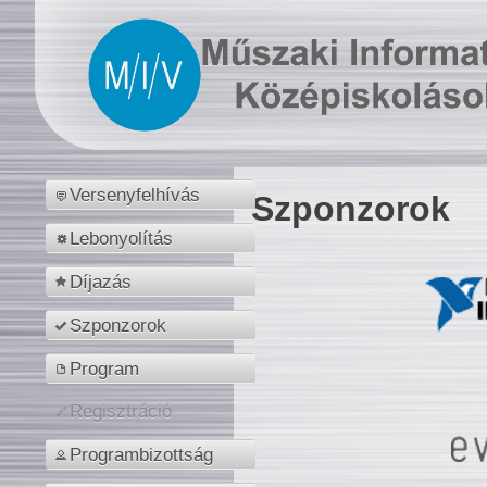
Versenyfelhívás
Szponzorok
Lebonyolítás
Díjazás
Szponzorok
Program
Regisztráció
Programbizottság