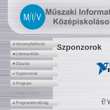
Versenyfelhívás
Szponzorok
Lebonyolítás
Díjazás
Szponzorok
Program
Regisztráció
Programbizottság