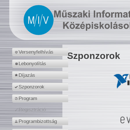
Versenyfelhívás
Szponzorok
Lebonyolítás
Díjazás
Szponzorok
Program
Regisztráció
Programbizottság