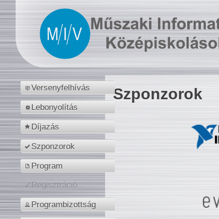
Versenyfelhívás
Szponzorok
Lebonyolítás
Díjazás
Szponzorok
Program
Regisztráció
Programbizottság