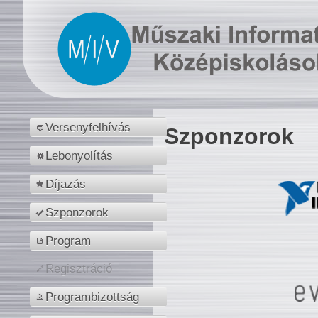
Versenyfelhívás
Szponzorok
Lebonyolítás
Díjazás
Szponzorok
Program
Regisztráció
Programbizottság