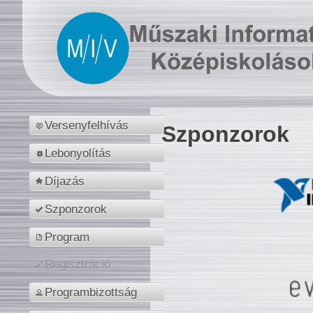
Versenyfelhívás
Szponzorok
Lebonyolítás
Díjazás
Szponzorok
Program
Regisztráció
Programbizottság