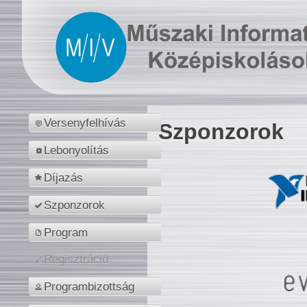
Versenyfelhívás
Szponzorok
Lebonyolítás
Díjazás
Szponzorok
Program
Regisztráció
Programbizottság