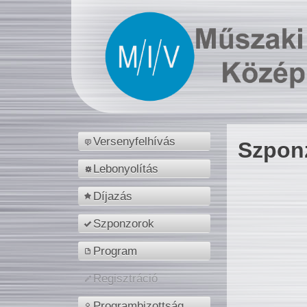
Versenyfelhívás
Szpon
Lebonyolítás
Díjazás
Szponzorok
Program
Regisztráció
Programbizottság