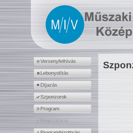
Versenyfelhívás
Szpon
Lebonyolítás
Díjazás
Szponzorok
Program
Regisztráció
Programbizottság