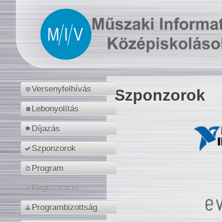
Versenyfelhívás
Szponzorok
Lebonyolítás
Díjazás
Szponzorok
Program
Regisztráció
Programbizottság