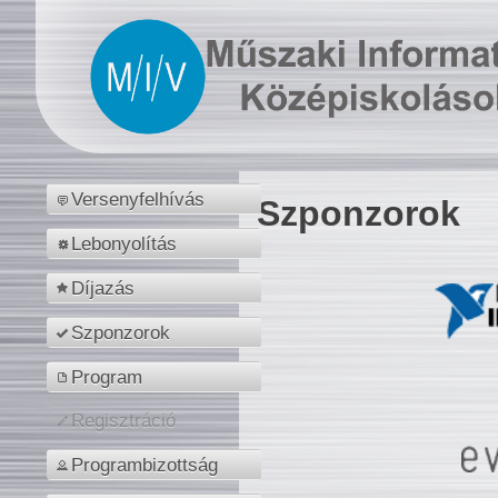
Versenyfelhívás
Szponzorok
Lebonyolítás
Díjazás
Szponzorok
Program
Regisztráció
Programbizottság