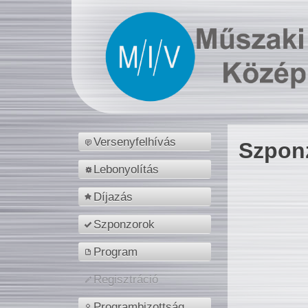
Versenyfelhívás
Szpon
Lebonyolítás
Díjazás
Szponzorok
Program
Regisztráció
Programbizottság