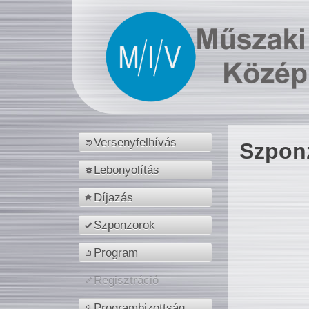
Versenyfelhívás
Szpon
Lebonyolítás
Díjazás
Szponzorok
Program
Regisztráció
Programbizottság