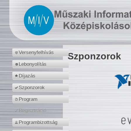
Versenyfelhívás
Szponzorok
Lebonyolítás
Díjazás
Szponzorok
Program
Regisztráció
Programbizottság