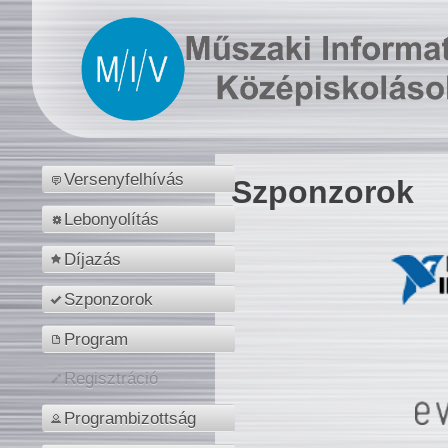
Versenyfelhívás
Szponzorok
Lebonyolítás
Díjazás
Szponzorok
Program
Regisztráció
Programbizottság