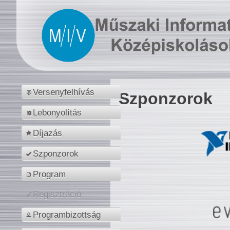
Versenyfelhívás
Szponzorok
Lebonyolítás
Díjazás
Szponzorok
Program
Regisztráció
Programbizottság