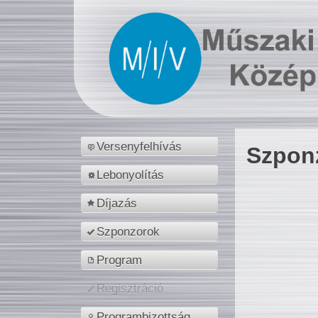
Versenyfelhívás
Szpon
Lebonyolítás
Díjazás
Szponzorok
Program
Regisztráció
Programbizottság