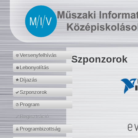
Versenyfelhívás
Szponzorok
Lebonyolítás
Díjazás
Szponzorok
Program
Regisztráció
Programbizottság