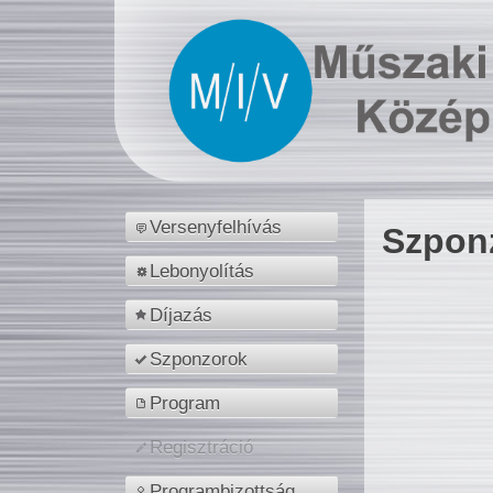
Versenyfelhívás
Szpon
Lebonyolítás
Díjazás
Szponzorok
Program
Regisztráció
Programbizottság