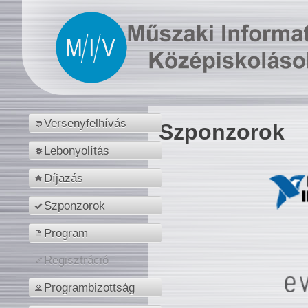
Versenyfelhívás
Szponzorok
Lebonyolítás
Díjazás
Szponzorok
Program
Regisztráció
Programbizottság