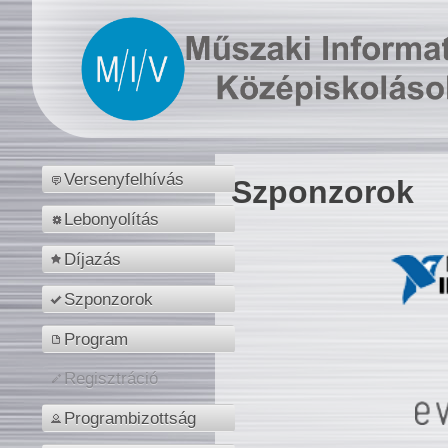
Versenyfelhívás
Szponzorok
Lebonyolítás
Díjazás
Szponzorok
Program
Regisztráció
Programbizottság