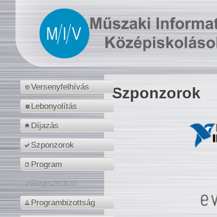
Versenyfelhívás
Szponzorok
Lebonyolítás
Díjazás
Szponzorok
Program
Regisztráció
Programbizottság