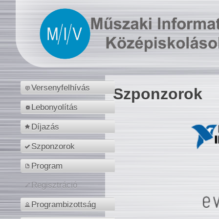
Versenyfelhívás
Szponzorok
Lebonyolítás
Díjazás
Szponzorok
Program
Regisztráció
Programbizottság