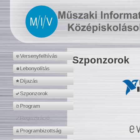
Versenyfelhívás
Szponzorok
Lebonyolítás
Díjazás
Szponzorok
Program
Regisztráció
Programbizottság