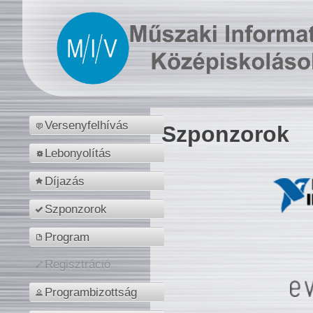
Versenyfelhívás
Szponzorok
Lebonyolítás
Díjazás
Szponzorok
Program
Regisztráció
Programbizottság