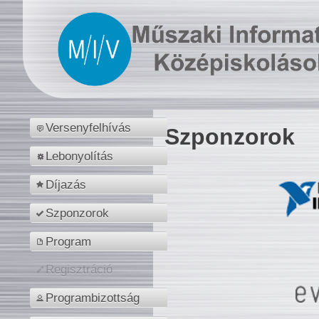
Versenyfelhívás
Szponzorok
Lebonyolítás
Díjazás
Szponzorok
Program
Regisztráció
Programbizottság