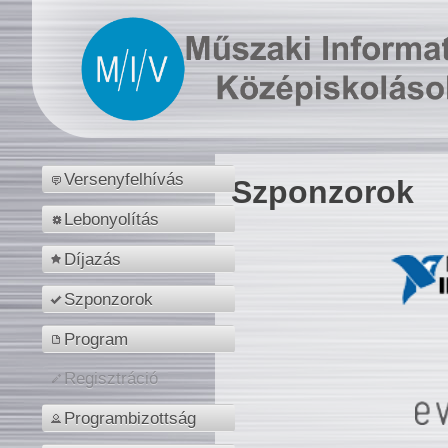
Versenyfelhívás
Szponzorok
Lebonyolítás
Díjazás
Szponzorok
Program
Regisztráció
Programbizottság