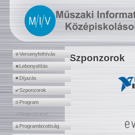
Versenyfelhívás
Szponzorok
Lebonyolítás
Díjazás
Szponzorok
Program
Regisztráció
Programbizottság