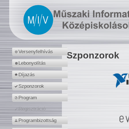
Versenyfelhívás
Szponzorok
Lebonyolítás
Díjazás
Szponzorok
Program
Regisztráció
Programbizottság