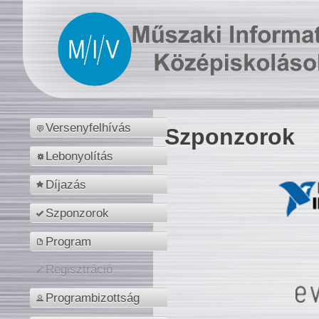
Versenyfelhívás
Szponzorok
Lebonyolítás
Díjazás
Szponzorok
Program
Regisztráció
Programbizottság