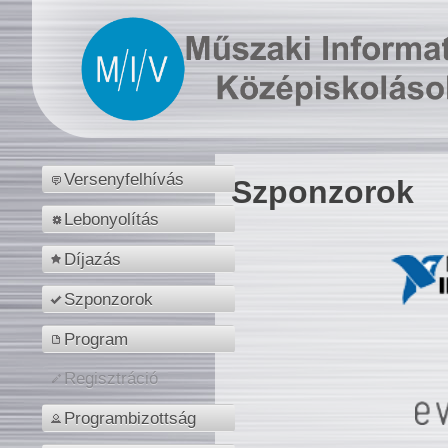
Versenyfelhívás
Szponzorok
Lebonyolítás
Díjazás
Szponzorok
Program
Regisztráció
Programbizottság