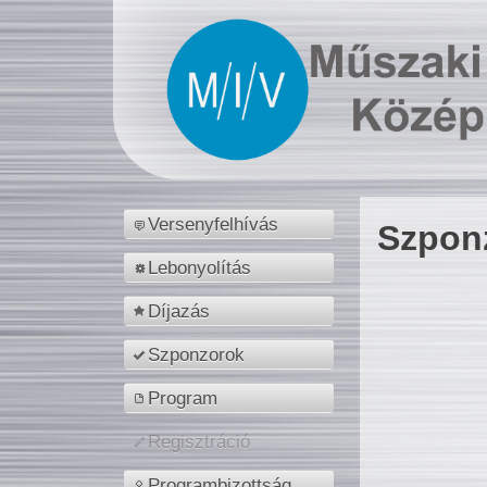
Versenyfelhívás
Szpon
Lebonyolítás
Díjazás
Szponzorok
Program
Regisztráció
Programbizottság