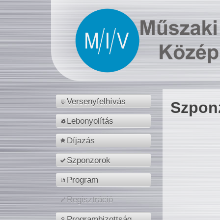
Versenyfelhívás
Szpon
Lebonyolítás
Díjazás
Szponzorok
Program
Regisztráció
Programbizottság