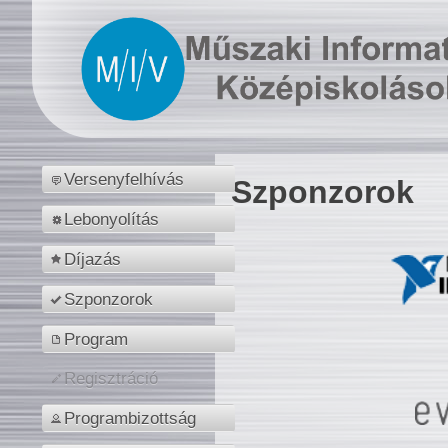
Versenyfelhívás
Szponzorok
Lebonyolítás
Díjazás
Szponzorok
Program
Regisztráció
Programbizottság