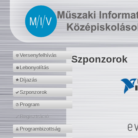
Versenyfelhívás
Szponzorok
Lebonyolítás
Díjazás
Szponzorok
Program
Regisztráció
Programbizottság