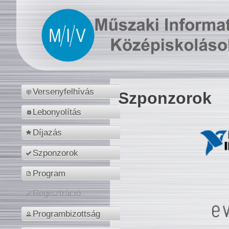
Versenyfelhívás
Szponzorok
Lebonyolítás
Díjazás
Szponzorok
Program
Regisztráció
Programbizottság