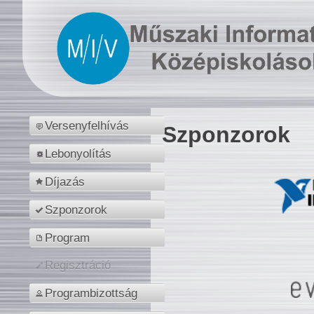
Versenyfelhívás
Szponzorok
Lebonyolítás
Díjazás
Szponzorok
Program
Regisztráció
Programbizottság