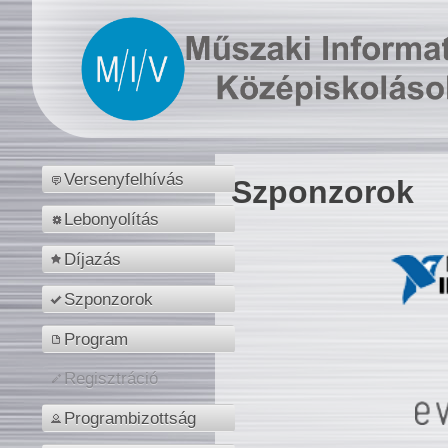
Versenyfelhívás
Szponzorok
Lebonyolítás
Díjazás
Szponzorok
Program
Regisztráció
Programbizottság