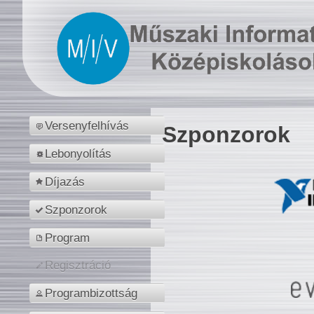
Versenyfelhívás
Szponzorok
Lebonyolítás
Díjazás
Szponzorok
Program
Regisztráció
Programbizottság