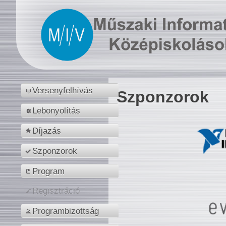
Versenyfelhívás
Szponzorok
Lebonyolítás
Díjazás
Szponzorok
Program
Regisztráció
Programbizottság