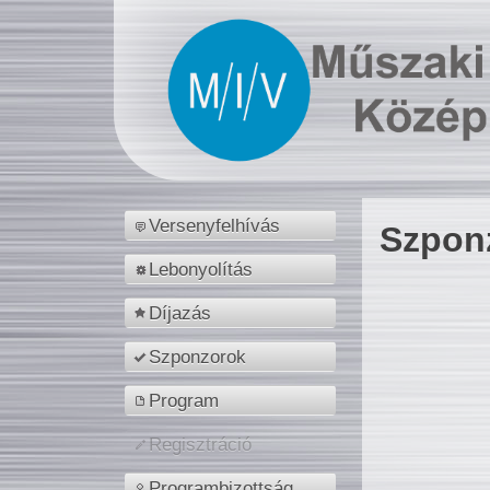
Versenyfelhívás
Szpon
Lebonyolítás
Díjazás
Szponzorok
Program
Regisztráció
Programbizottság