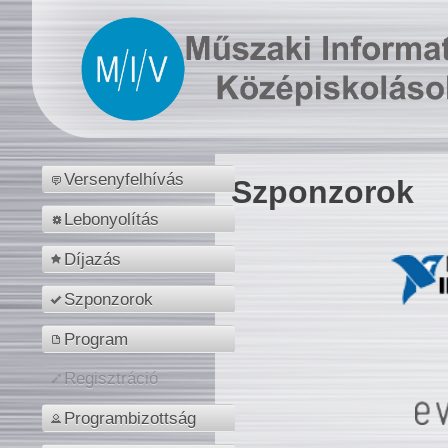
Versenyfelhívás
Szponzorok
Lebonyolítás
Díjazás
Szponzorok
Program
Regisztráció
Programbizottság