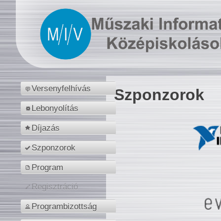
Versenyfelhívás
Szponzorok
Lebonyolítás
Díjazás
Szponzorok
Program
Regisztráció
Programbizottság