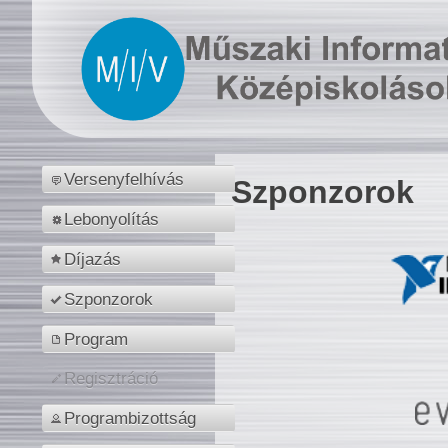
Versenyfelhívás
Szponzorok
Lebonyolítás
Díjazás
Szponzorok
Program
Regisztráció
Programbizottság