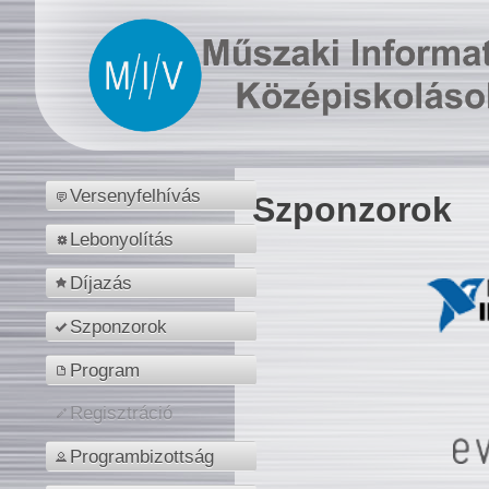
Versenyfelhívás
Szponzorok
Lebonyolítás
Díjazás
Szponzorok
Program
Regisztráció
Programbizottság