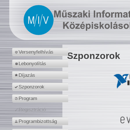
Versenyfelhívás
Szponzorok
Lebonyolítás
Díjazás
Szponzorok
Program
Regisztráció
Programbizottság