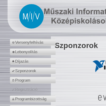
Versenyfelhívás
Szponzorok
Lebonyolítás
Díjazás
Szponzorok
Program
Regisztráció
Programbizottság