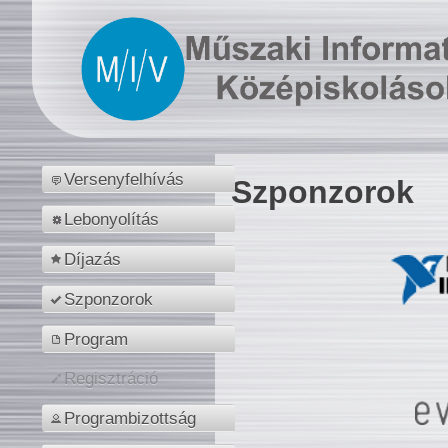
Versenyfelhívás
Szponzorok
Lebonyolítás
Díjazás
Szponzorok
Program
Regisztráció
Programbizottság