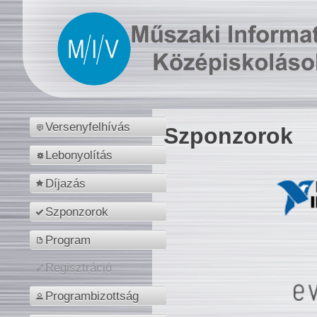
Versenyfelhívás
Szponzorok
Lebonyolítás
Díjazás
Szponzorok
Program
Regisztráció
Programbizottság